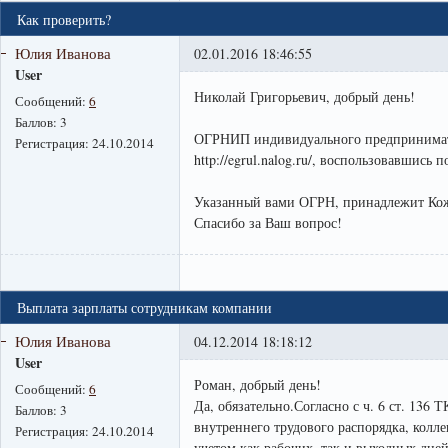
Как проверить?
Юлия Иванова
02.01.2016 18:46:55
User
Николай Григорьевич, добрый день!
Сообщений:
6
Баллов:
3
ОГРНИП индивидуального предпринимате
Регистрация:
24.10.2014
http://egrul.nalog.ru/, воспользовавши
Указанный вами ОГРН, принадлежит Ко
Спасибо за Ваш вопрос!
Выплата зарплаты сотрудникам компании
Юлия Иванова
04.12.2014 18:18:12
User
Роман, добрый день!
Сообщений:
6
Да, обязательно.Согласно с ч. 6 ст. 136
Баллов:
3
внутреннего трудового распорядка, колл
Регистрация:
24.10.2014
учетом как рабочих, так и выходных дней