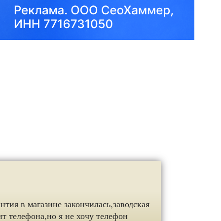
нтия в магазине закончилась,заводская
нт телефона,но я не хочу телефон