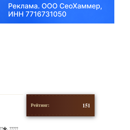
Рейтинг:
151
??�, ?????