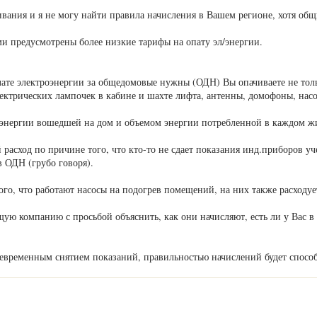
ания и я не могу найти правила начисления в Вашем регионе, хотя общи
ами предусмотрены более низкие тарифы на опату эл/энергии.
лате электроэнергии за общедомовые нужны (ОДН) Вы опачиваете не толь
 электрических лампочек в кабине и шахте лифта, антенны, домофоны, на
 энергии вошедшей на дом и объемом энергии потребленной в каждом 
асход по причине того, что кто-то не сдает показания инд.приборов уч
в ОДН (грубо говоря).
го, что работают насосы на подогрев помещений, на них также расходуе
ю компанию с просьбой объяснить, как они начисляют, есть ли у Вас в
оевременным снятием показаний, правильностью начислений будет спосо