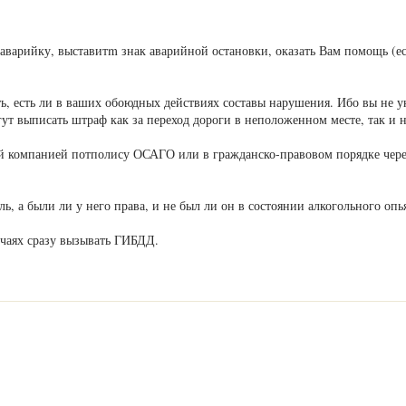
 аварийку, выставитm знак аварийной остановки, оказать Вам помощь (е
, есть ли в ваших обоюдных действиях составы нарушения. Ибо вы не ук
ут выписать штраф как за переход дороги в неположенном месте, так и 
 компанией потполису ОСАГО или в гражданско-правовом порядке через с
ь, а были ли у него права, и не был ли он в состоянии алкогольного опь
чаях сразу вызывать ГИБДД.