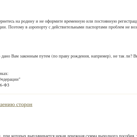
ернетесь на родину и не оформите временную или постоянную регистраци
ции. Поэтому в аэропорту с действительными паспортами проблем не во
о дано Вам законным путем (по праву рождения, например), не так ли? В
иках:
Федерации"
76-ФЗ
шению сторон
и, при которых выплачивается некая денежная сумма выходного пособия, 