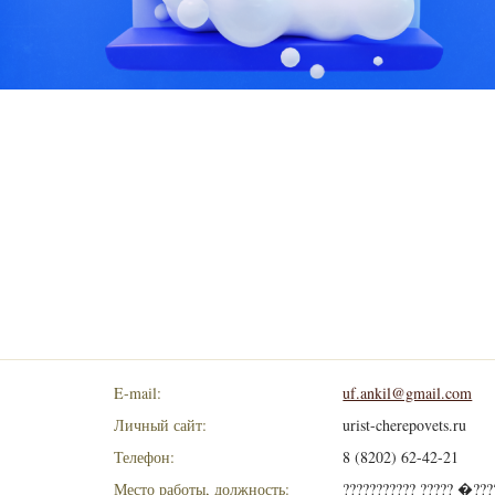
E-mail:
uf.ankil@gmail.com
Личный сайт:
urist-cherepovets.ru
Телефон:
8 (8202) 62-42-21
Место работы, должность:
??????????? ????? �???