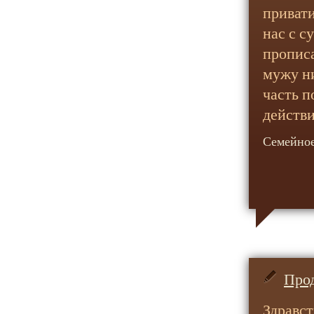
привати
нас с с
прописа
мужу ни
часть п
действи
Семейное
Прод
Здравст