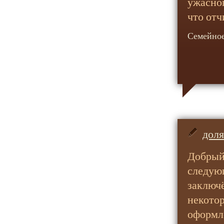
ужасног
что отч
Семейное
доля
Добрый 
следую
заключё
некото
оформле