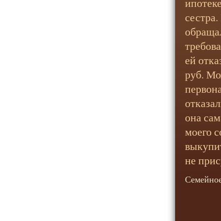
ипотеке
сестра.
обращал
требова
ей отка
руб. М
первона
отказал
она сам
моего с
выкупит
не прис
Семейное