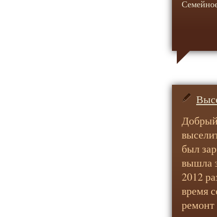
Семейное
Выс
Добрый
выселит
был зар
вышла з
2012 ра
время 
ремонт 