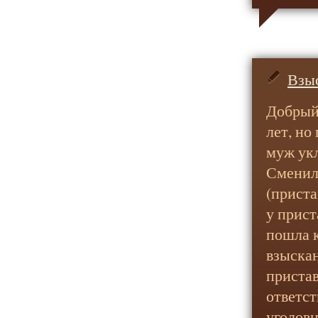
Взыс
Добрый 
лет, но
муж укл
Сменил 
(приста
у прист
пошла к
взыскан
пристав
ответст
уголовн