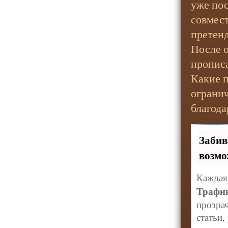
уже пос
совмес
претенд
После 
прописа
Какие п
огранич
благода
Заби
возмо
Каждая 
Трафи
прозра
статьи,