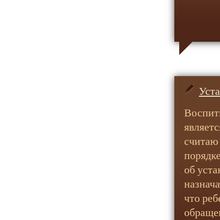
Уста
Воспит
являетс
считаю 
порядке
об уста
назнача
что реб
обращен