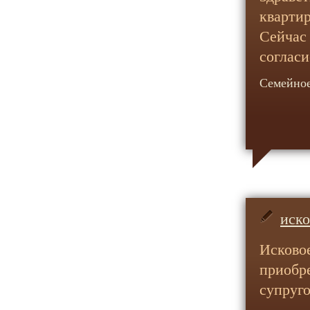
квартир
Сейчас 
согласи
Семейное
иско
Исковое
приобр
супруг