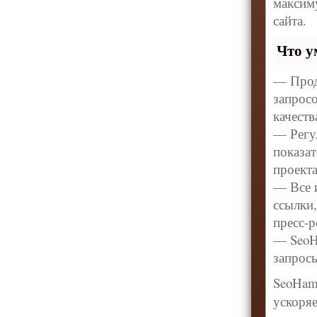
максим
сайта.
Что у
— Прод
запрос
качест
— Регул
показат
проекта
— Все 
ссылки,
пресс-р
— SeoHa
запрос
SeoHam
ускоряе