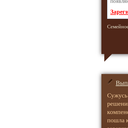
появляю
Зарег
Семейное
Вып
Сужусь 
решение
компенс
пошла к