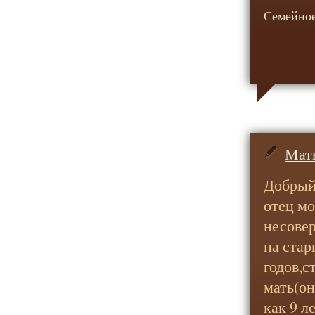
Семейное
Мат
Добрый 
отец мо
несове
на стар
годов,с
мать(он
как 9 л