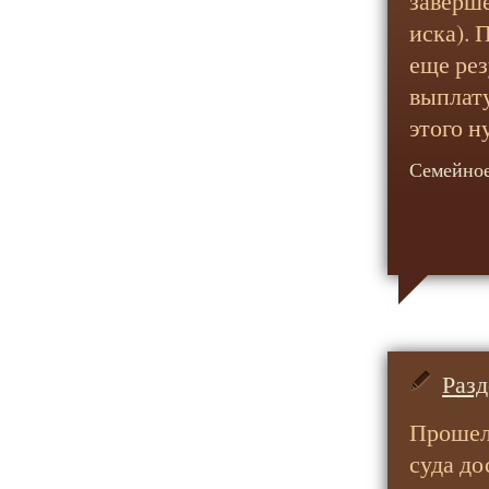
заверше
иска). 
еще рез
выплату
этого н
Семейное
Раз
Прошел
суда до