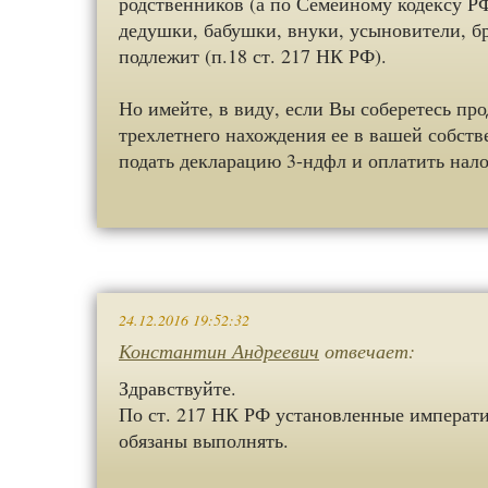
родственников (а по Семейному кодексу РФ 
дедушки, бабушки, внуки, усыновители, б
подлежит (п.18 ст. 217 НК РФ).
Но имейте, в виду, если Вы соберетесь про
трехлетнего нахождения ее в вашей собств
подать декларацию 3-ндфл и оплатить нало
24.12.2016 19:52:32
Константин Андреевич
отвечает:
Здравствуйте.
По ст. 217 НК РФ установленные императи
обязаны выполнять.