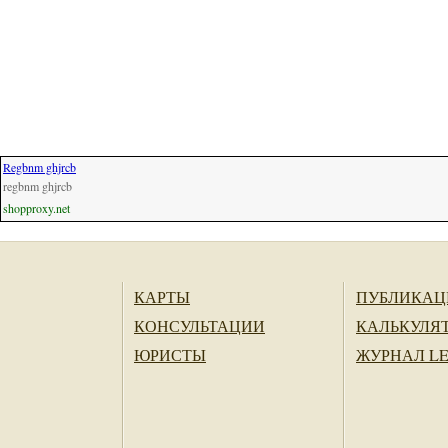
Regbnm ghjrcb
regbnm ghjrcb
shopproxy.net
КАРТЫ
ПУБЛИКАЦ
КОНСУЛЬТАЦИИ
КАЛЬКУЛЯ
ЮРИСТЫ
ЖУРНАЛ L