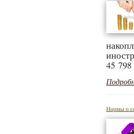
накоп
иност
45 798
Подроб
Нормы о с