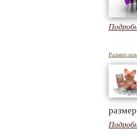
Подроб
Размер ко
размер
Подроб