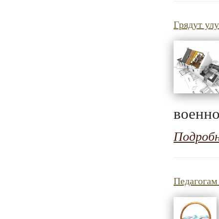
Грядут ул
военн
Подроб
Педагогам