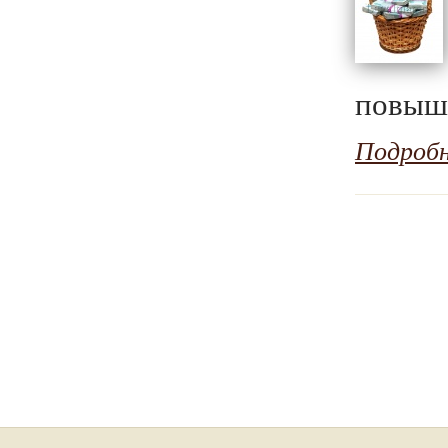
повыше
Подроб