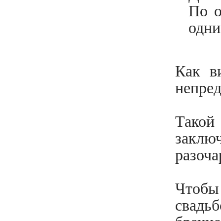
По о
одни
Как в
непред
Такой
закл
разоча
Чтобы
свадь