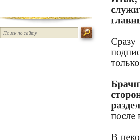
Наследственное право
служи
главн
Таможенное право
Ликвидация / Банкротство
Сразу
Интеллектуальные права /
подпи
Авторское право
только
Трудовое право
Иностранные компании /
Брач
Внешнеэкономическая
сторо
деятельность
разде
Права потребителя
после 
Семейное право / Раздел
имущества
В неко
Недвижимость / Земля