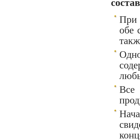
соста
При 
обе 
такж
Одн
соде
любы
Все
прод
Нач
свид
конц