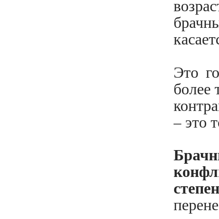
возра
брачн
касает
Это г
более 
контра
– это 
Брачн
конфл
степе
перене