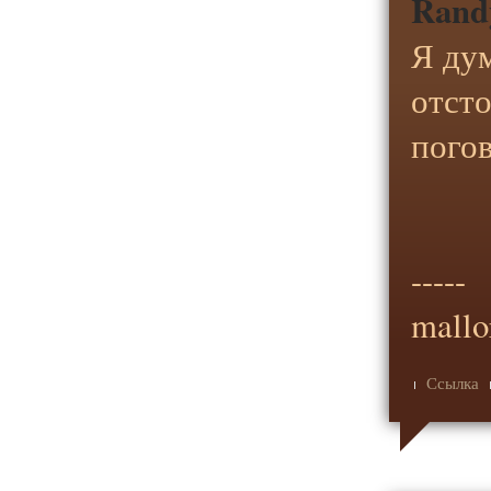
Rand
Я ду
отст
пого
-----
mallo
Ссылка