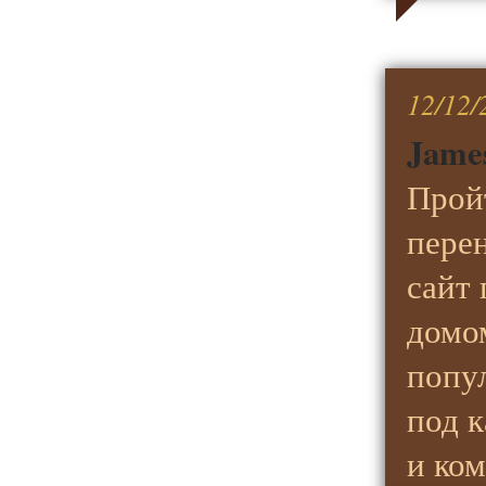
12/12/
Jame
Прой
пере
сайт
домо
попу
под 
и ко