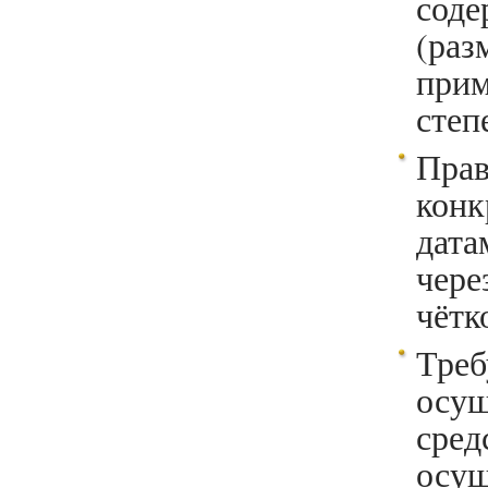
соде
(ра
прим
степе
Пра
конк
дата
чере
чётк
Треб
осу
сре
осу