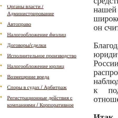
средс
Органы власти /
нашей
Администрирование
широко
Автоправо
он счи
Налогообложение физлиц
Благо
Договоры/сделки
юриди
Исполнительное производство
Росси
Налогообложение юрлиц
распр
Возмещение вреда
наблюд
Споры в судах / Арбитраж
к по
отнош
Регистрационные действия с
компаниями / Корпоративное
управление
Итак,