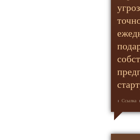
угро
точно
ежед
пода
собст
пред
стар
Ссылка