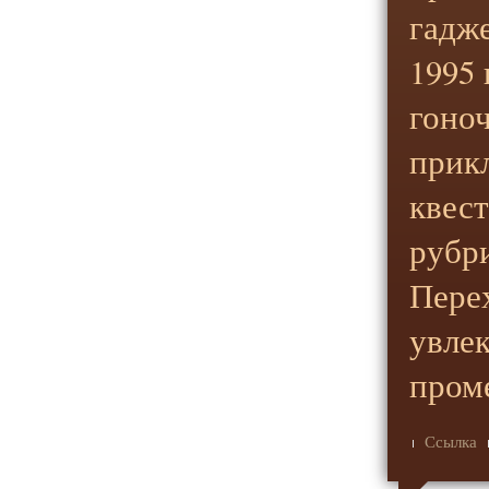
гадж
1995 
гоноч
прик
квес
рубри
Пере
увле
пром
Ссылка