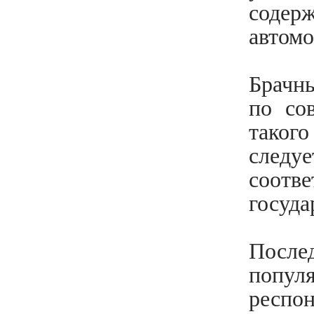
компаниями / Корпоративное
содер
управление
автомо
Наследственное право
Таможенное право
Брачн
по со
Ликвидация / Банкротство
таког
следу
соот
госуда
Посл
популя
респон