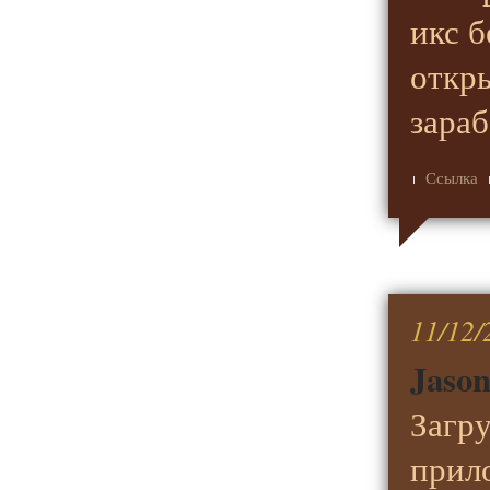
икс б
откр
зара
Ссылка
11/12/
Jason
Загру
прил