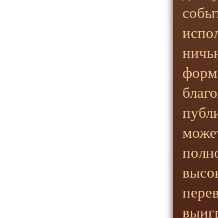
собы
испол
ничь
форма
благ
публ
може
полн
высо
пере
выиг