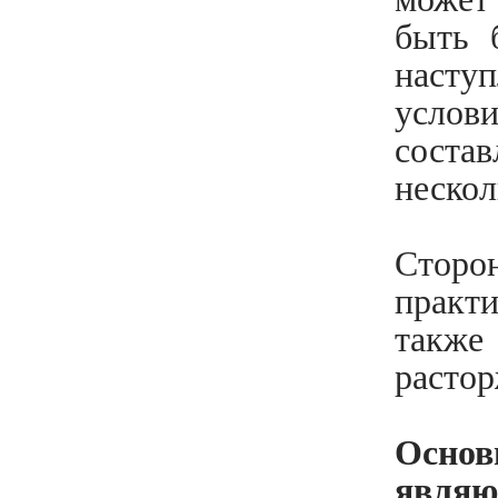
быть 
насту
услов
сост
нескол
Сторо
практ
также
растор
Осно
являю