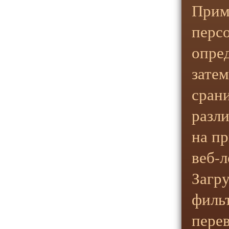
Прим
перс
опре
зате
сран
разл
на п
веб-л
Загр
филь
пере