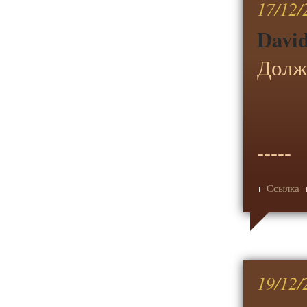
17/12/
David
Долж
-----
Ссылка
19/12/