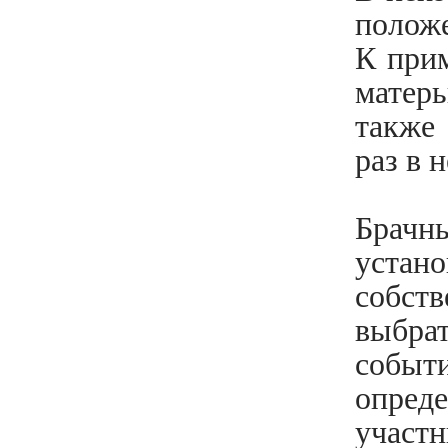
положе
Социальная защита / Пенсии
К прим
Органы власти /
матерь
Администрирование
также
Автоправо
раз в 
Налогообложение физлиц
Брачн
Договоры/сделки
уста
Исполнительное производство
собст
Налогообложение юрлиц
выбра
Возмещение вреда
событ
Споры в судах / Арбитраж
опреде
участ
Регистрационные действия с