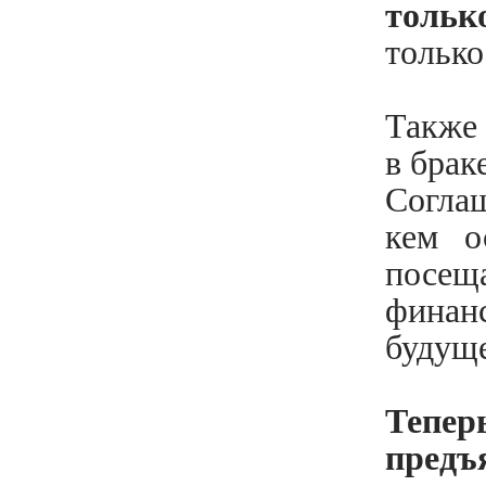
тольк
только
Также
в брак
Согла
кем о
посе
финан
будуще
Тепер
предъ