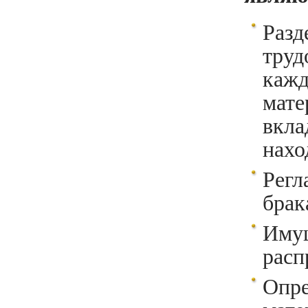
Разд
труд
каж
мат
вкла
нахо
Регл
брак
Иму
расп
Опр