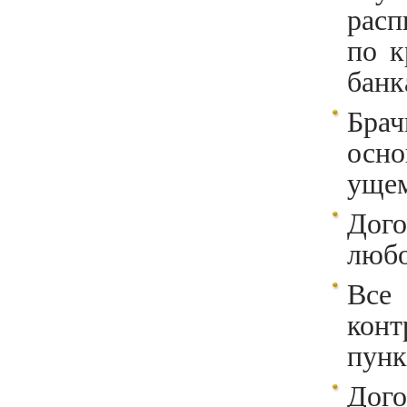
расп
по к
банк
Бра
осно
ущем
Дог
любо
Все
кон
пунк
Дого