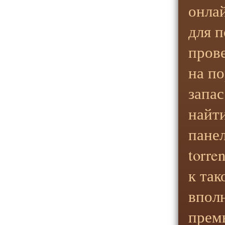
онла
для 
пров
на по
запа
найт
панел
torre
к та
впол
прем