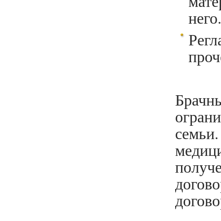
мате
него
Рег
проч
Брачн
огран
семьи
меди
получе
догово
догово