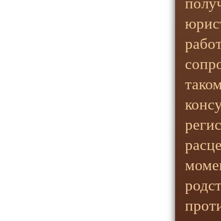
полу
юрис
рабо
сопр
тако
конс
реги
расце
момен
родс
прот