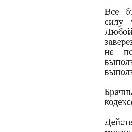
Все б
силу 
Любой
завере
не по
выпол
выполн
Брачн
кодекс
Дейст
может 