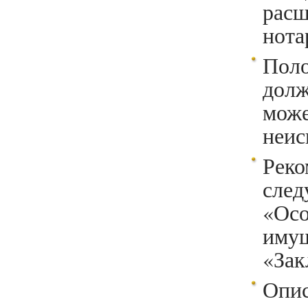
расш
нота
Поло
дол
мож
неис
Рек
сле
«Осо
имущ
«Зак
Опи