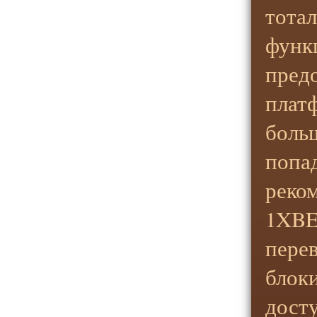
тота
функ
пред
платф
боль
попа
реко
1XBET
перев
блок
дост