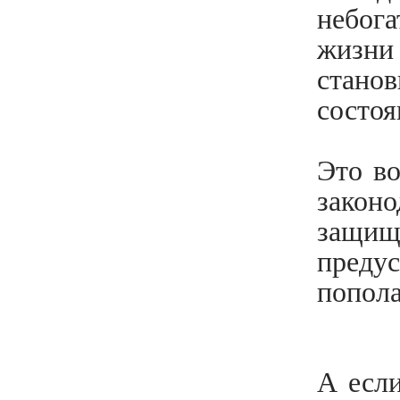
небог
жизн
стано
состоя
Это в
закон
защищ
предус
попола
А есл