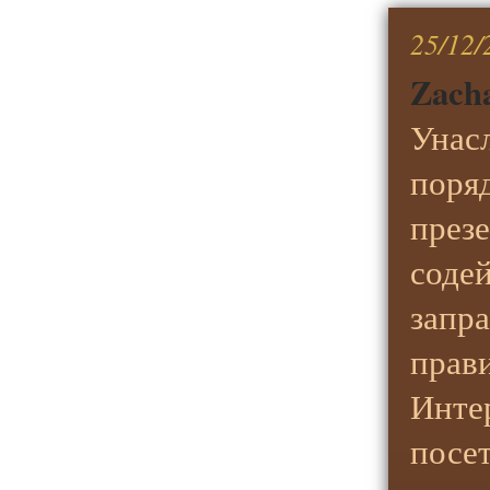
25/12/
Zach
Унас
поряд
през
содей
запр
прав
Инте
посет