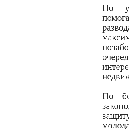
По у
помог
разв
макси
позаб
очере
интере
недви
По бо
закон
защит
молод