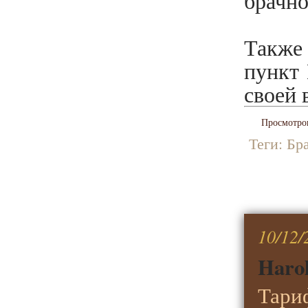
брачно
Также
пункт 
своей 
Просмотро
Теги:
Бр
10/12/
Harol
Тари