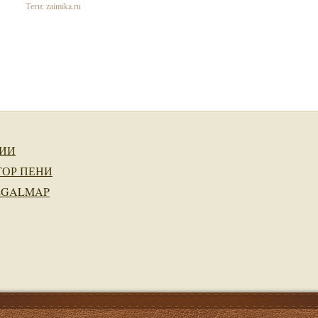
Теги:
zaimika.ru
ИИ
ТОР ПЕНИ
EGALMAP