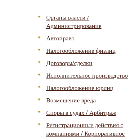
Социальная защита / Пенсии
Органы власти /
Администрирование
Автоправо
Налогообложение физлиц
Договоры/сделки
Исполнительное производство
Налогообложение юрлиц
Возмещение вреда
Споры в судах / Арбитраж
Регистрационные действия с
компаниями / Корпоративное