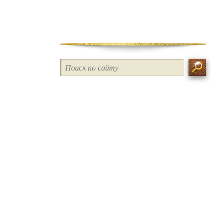
управление
Наследственное право
Таможенное право
Ликвидация / Банкротство
Интеллектуальные права /
Авторское право
Трудовое право
Иностранные компании /
Внешнеэкономическая
деятельность
Права потребителя
Семейное право / Раздел
имущества