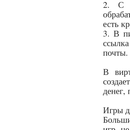
2. С 
Недвижимость / Земля
обраба
Социальная защита / Пенсии
есть к
Органы власти /
3. В п
Администрирование
ссылка
Автоправо
почты.
Налогообложение физлиц
В вир
Договоры/сделки
создае
Исполнительное производство
денег, 
Налогообложение юрлиц
Возмещение вреда
Игры д
Споры в судах / Арбитраж
Больши
игр, н
Регистрационные действия с