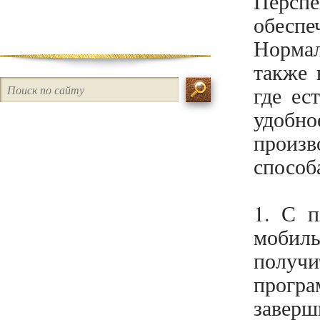
Персп
обеспе
Наследственное право
Нормал
Таможенное право
также 
Ликвидация / Банкротство
где ес
Интеллектуальные права /
удобн
Авторское право
произв
Трудовое право
способ
Иностранные компании /
Внешнеэкономическая
1. С 
деятельность
мобил
получ
Права потребителя
прогр
Семейное право / Раздел
заверш
имущества