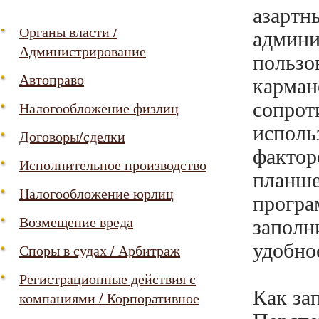
Социальная защита / Пенсии
азарт
Органы власти /
админи
Администрирование
пользо
Автоправо
карм
сопро
Налогообложение физлиц
испол
Договоры/сделки
фактор
Исполнительное производство
планш
Налогообложение юрлиц
прогр
запол
Возмещение вреда
удобно
Споры в судах / Арбитраж
Регистрационные действия с
Как за
компаниями / Корпоративное
управление