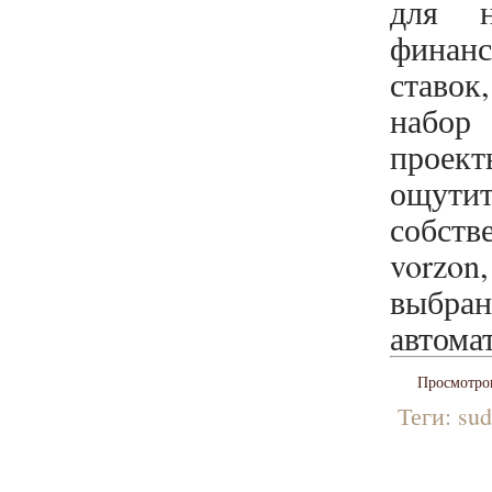
для н
финанс
ставок
набор 
проект
ощути
собст
vorzon
выбран
автома
Просмотро
Теги:
sud