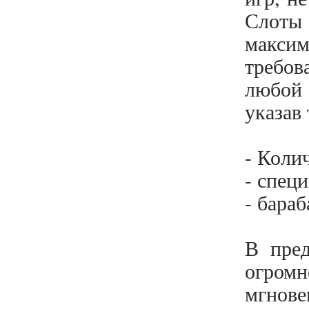
Слот
компаниями / Корпоративное
управление
макси
требов
Наследственное право
любой 
Таможенное право
указав
Ликвидация / Банкротство
- Коли
- спец
- бараб
В пред
огром
мгнове