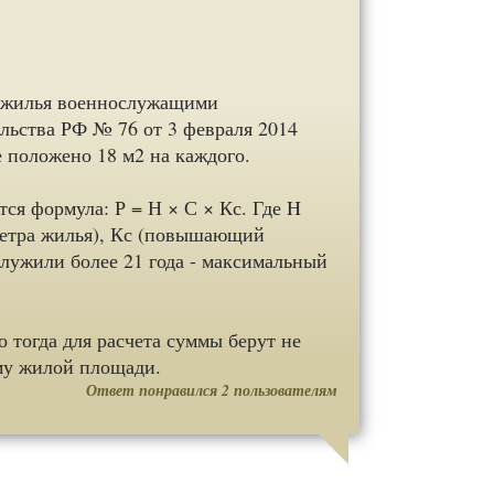
е жилья военнослужащими
льства РФ № 76 от 3 февраля 2014
ее положено 18 м2 на каждого.
ся формула: Р = Н × С × Кс. Где H
метра жилья), Кс (повышающий
служили более 21 года - максимальный
о тогда для расчета суммы берут не
му жилой площади.
Ответ понравился
2
пользователям