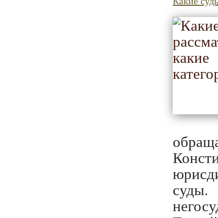
Какие суд
обращ
Конс
юрисд
суды
негос