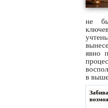
не б
ключев
учте
вынес
явно 
процес
воспо
в выш
Забив
возмо