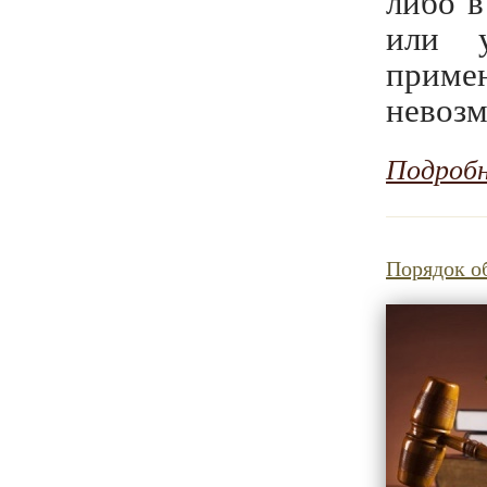
либо в
или у
приме
невоз
Подроб
Порядок о