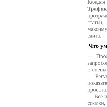
Каждая 
Трафи
прозрач
статьи
максиму
сайта.
Что ум
— Прод
запрос
степень
— Регул
показат
проекта
— Все и
ссылки,