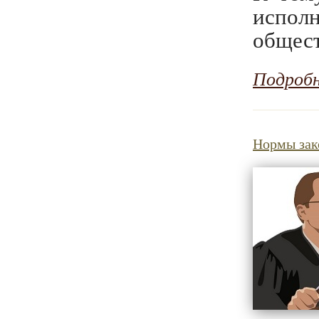
испо
общест
Подроб
Нормы зак