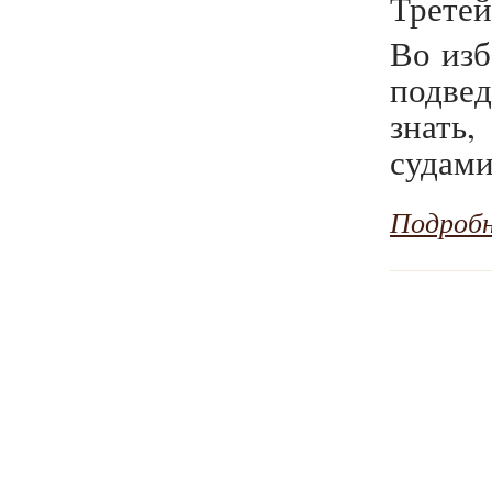
Третей
Во изб
подве
знать
судами
Подроб