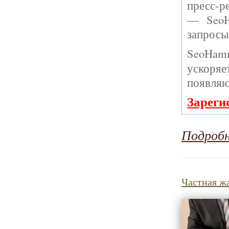
пресс-р
— SeoH
запросы
SeoHam
ускоряе
появляю
Зареги
Подроб
Частная ж