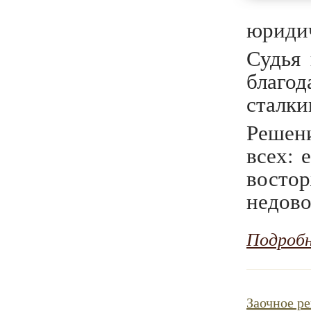
юридич
Судья
благод
сталки
Решени
всех: 
востор
недово
Подроб
Заочное р