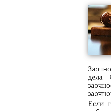
Заочн
дела 
заочн
заочно
Если 