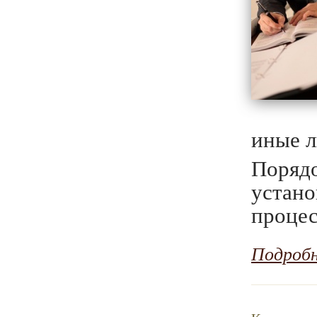
иные л
Поряд
устано
процес
Подроб