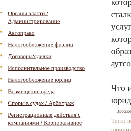
кот
Социальная защита / Пенсии
стал
Органы власти /
Администрирование
услу
Автоправо
кото
Налогообложение физлиц
обра
Договоры/сделки
аутсо
Исполнительное производство
Налогообложение юрлиц
Что 
Возмещение вреда
юрид
Споры в судах / Арбитраж
Просмот
Регистрационные действия с
Теги:
в
компаниями / Корпоративное
юридич
управление