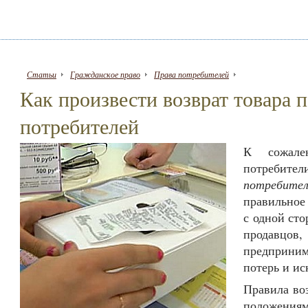
Статьи
Гражданское право
Права потребителей
Как произвести возврат товара п
потребителей
К сожале
потребите
потребите
правильное
с одной ст
продавцо
предприни
потерь и ис
Правила во
положениям