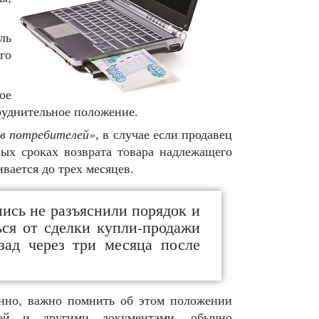
ль
го
ое
руднительное положение.
ав потребителей»
, в случае если продавец
ых сроках возврата товара надлежащего
вается до трех месяцев.
пись не разъяснили порядок и
ться от сделки купли-продажи
зад через три месяца после
нно, важно помнить об этом положении
ей и другими документами, обычно