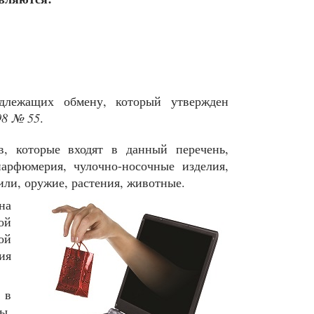
одлежащих обмену, который утвержден
98 № 55
.
в, которые входят в данный перечень,
парфюмерия, чулочно-носочные изделия,
или, оружие, растения, животные.
на
ой
ой
ия
 в
ы,