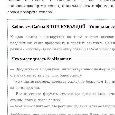
сопровождающими товар, прикладывать информаци
сроки возврата товара.
Забиваем Сайты В ТОП КУВАЛДОЙ - Уникальные 
Каждая ссылка анализируется по трем пакетам оценки
продвижение сайта прозрачным и простым занятием. Ссылки
релизы - используйте по максимуму потенциал SeoHammer дл
Что умеет делать SeoHammer
— Продвижение в один клик, интеллектуальный подбор запр
степенью качества у лучших бирж ссылок.
— Регулярная проверка качества ссылок по более чем 100 п
качества проекта.
— Все известные форматы ссылок: арендные ссылки, вечн
отзывы, статьи, пресс-релизы).
— SeoHammer покажет, где рост или падение, а также запрос
Буст
SeoHammer еще предоставляет технологию
, она ус