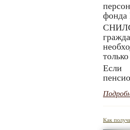
персо
фонда 
СНИЛС
граж
необх
только
Если 
пенсио
Подроб
Как получ