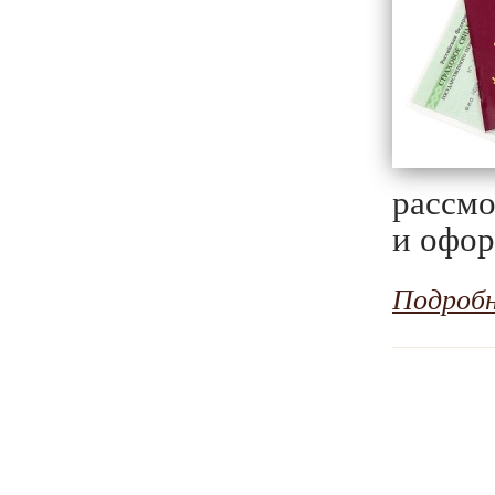
рассм
и офор
Подроб