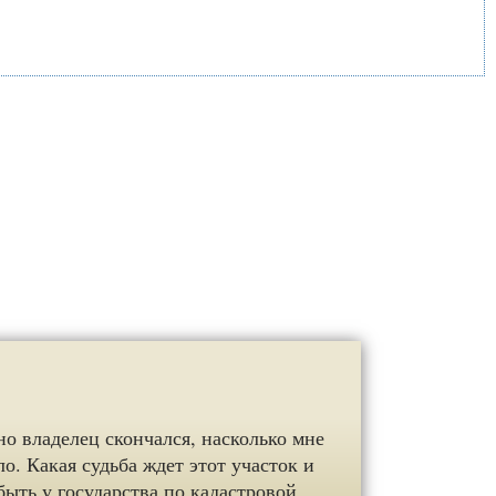
но владелец скончался, насколько мне
о. Какая судьба ждет этот участок и
ыть у государства по кадастровой