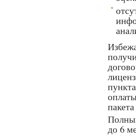
отсу
инфо
анал
Избеж
получи
догов
лице
пункт
оплат
пакета
Полный
до 6 м