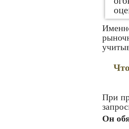
ого
оце
Именн
рыноч
учитыв
Что
При пр
запро
Он обя