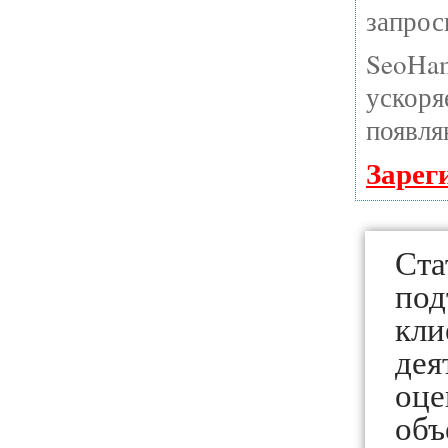
запрос
SeoHa
ускоря
появля
Зарег
Ст
под
кли
дея
оце
объ