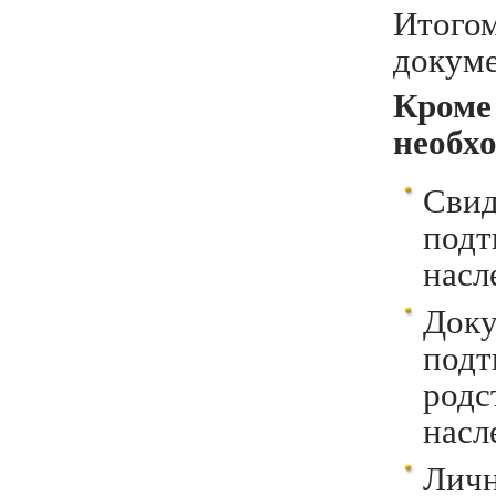
Итого
докуме
Кроме
необх
Свид
под
насл
До
по
ро
насл
Лич