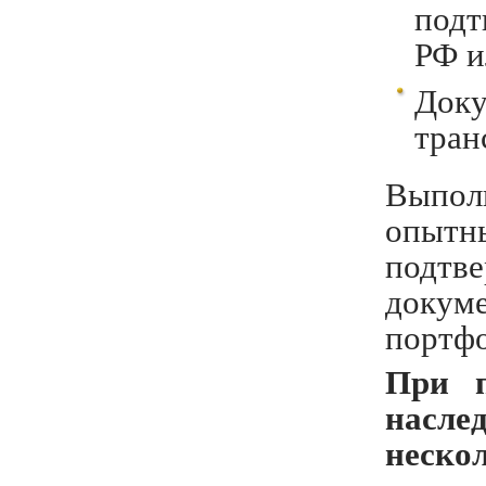
подт
РФ и
Доку
тран
Выпол
опыт
подтв
доку
портфо
При п
насле
неско