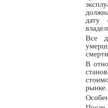
экспл
должн
дату 
владел
Все д
умерш
смерти
В отн
стано
стоим
рынке.
Особен
Посл