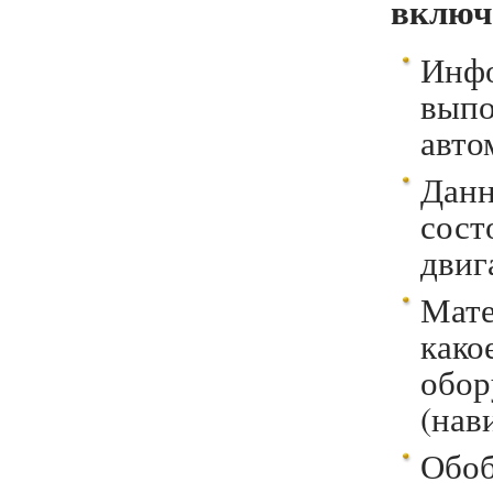
включ
Инф
вып
авто
Дан
сос
двиг
Мат
как
обо
(нав
Обо