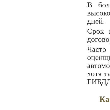
В бол
высок
дней.
Срок 
догово
Часто
оценщ
автом
хотя т
ГИБДД 
Ка