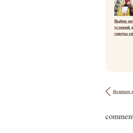
Выбор о
условий д
советы с
Возврат к
comment