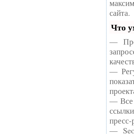
макси
сайта.
Что у
— Про
запрос
качест
— Регу
показа
проект
— Все 
ссылки
пресс-
— Seo