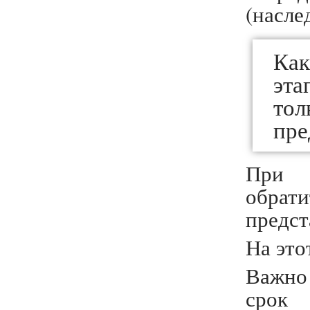
(насле
Как
эта
то
пре
При 
обрат
предст
На это
Важно
срок 