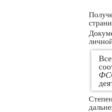
Получ
стран
Докуме
личной
Вс
соо
ФС
дея
Степе
дальне