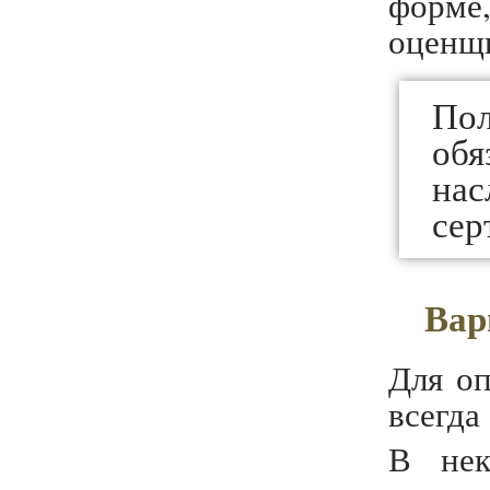
форме
оценщ
Пол
об
нас
сер
Вар
Для о
всегда
В нек