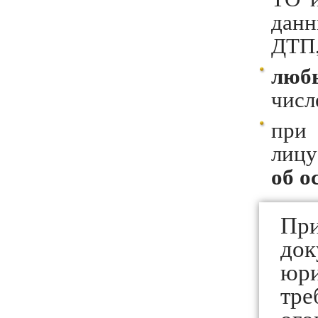
данн
ДТП,
люб
числ
при
лицу
об о
Пр
до
юр
тре