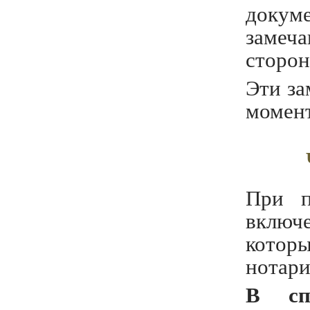
докум
замеч
сторон
Эти за
момент
При п
включ
которы
нотари
В сп