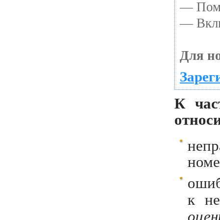
— Помо
— Вклю
Для но
Зарег
К час
относи
непр
номе
ошиб
к н
оцен