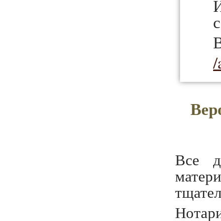
В
/
Вер
Все д
матер
тщател
Нотар