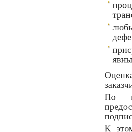
пр
тран
люб
дефе
при
явны
Оценк
заказч
По и
предос
подпис
К это