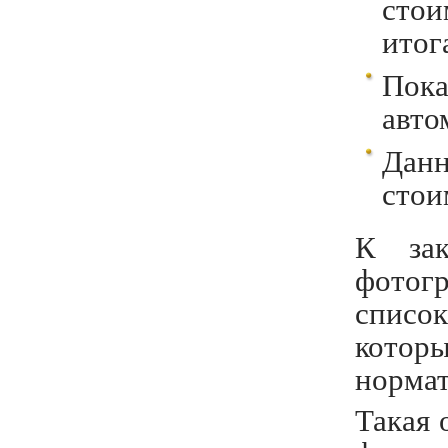
сто
итог
Пока
авто
Дан
стои
К зак
фотог
списо
котор
норма
Такая 