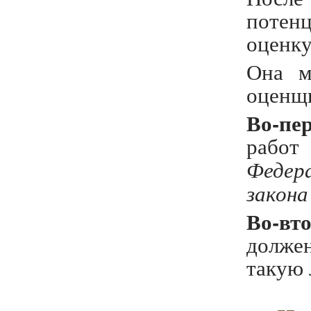
потен
оценку
Она м
оценщ
Во-пе
работ
Федер
закона
Во-вт
долже
такую 