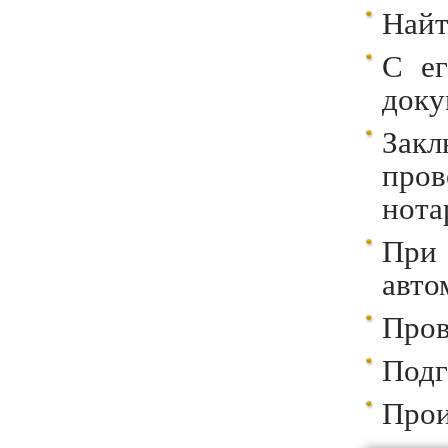
Найт
С ег
доку
Закл
про
нота
При
авто
Пров
Подг
Прои