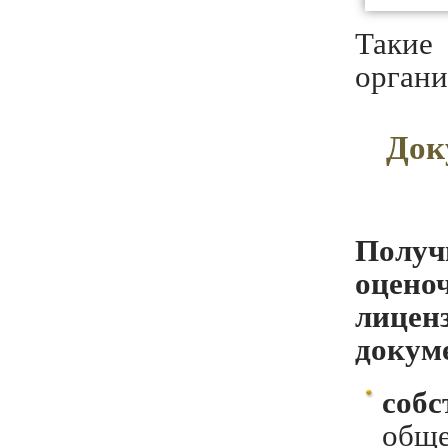
Такие
органи
Док
Получ
оцено
лицен
докум
соб
общ