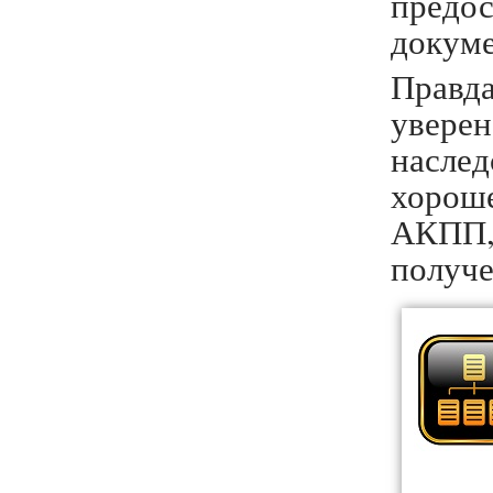
предо
докуме
Правда
увере
насле
хорош
АКПП, 
получе