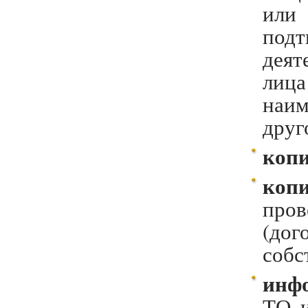
ил
под
деят
лица
наи
друг
копи
коп
пров
(дог
собс
инф
ТО и