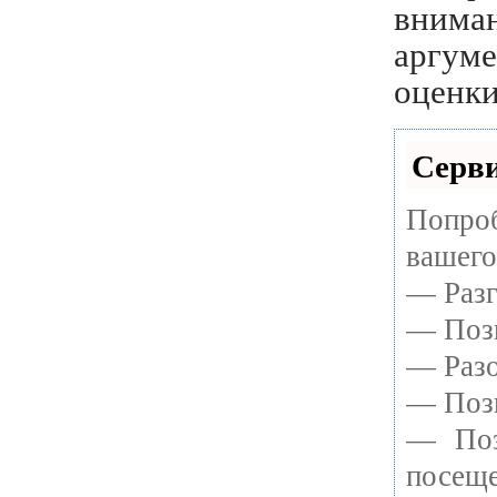
внима
аргуме
оценки
Серви
Попро
вашего
— Разг
— Позв
— Разо
— Позв
— Поз
посеще