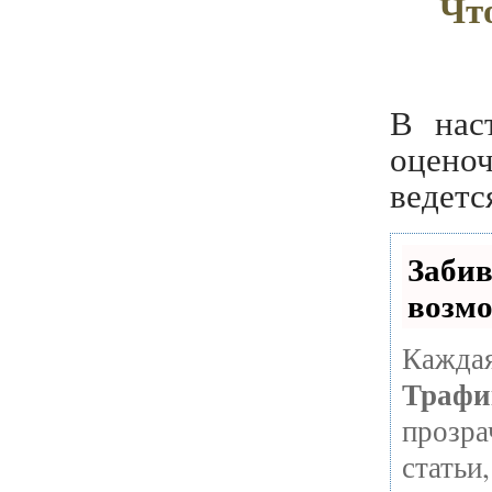
Чт
В нас
оцено
ведетс
Заби
возм
Каждая
Траф
прозра
стать