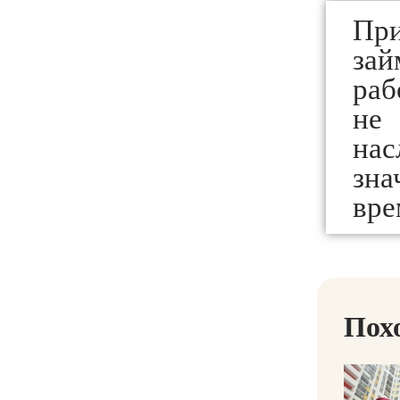
При
за
раб
не
на
зн
вре
Пох